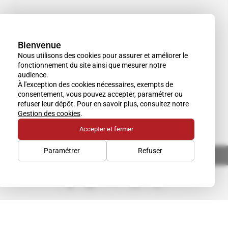
Bienvenue
Nous utilisons des cookies pour assurer et améliorer le
rs
fonctionnement du site ainsi que mesurer notre
a se
audience.
À l'exception des cookies nécessaires, exempts de
consentement, vous pouvez accepter, paramétrer ou
refuser leur dépôt. Pour en savoir plus, consultez notre
Gestion des cookies
.
Accepter et fermer
Paramétrer
Refuser
Sites du groupe Indigo Publications
Africa Intelligence
Le quotidien du continent