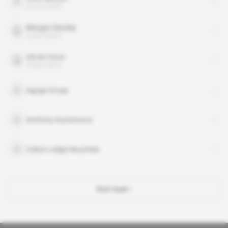
personnalité
Morgan Stanley
organisation
US Air Force
organisation
Agoge Group
Anthony Scaramucci
Cabot Lodge Securities
Voir tout