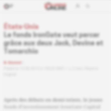
États-Unis
Le fonds IronGate veut percer
grâce aux deux Jack, Devine et
Tomarchio
Abonné
Publié le 13.06.2019 à 10h30 GMT
2 min
Read in
English
Après des débuts en demi-teinte, le jeune
fonds d'investissement IronGate Capital