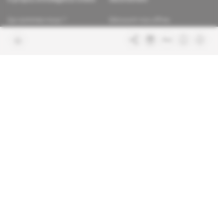
Qui sommes-nous ?
Découvrir nos offres
Contacter la rédaction
Les services abonnés
Charte de confiance
Contacter le service client
Nous rejoindre
FAQ
Articles en accès libre
Mentions légales
Conditions générales de vente
Plan du site
Sites du groupe Indigo
Africa Intelligence
Publications
Le quotidien du continent
La Lettre
En savoir plus sur Indigo
Le quotidien de l'influence et des
Publications
pouvoirs
Glitz