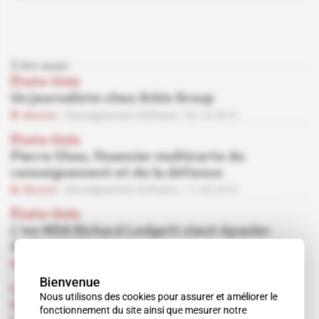
À lire aussi
États-Unis
Un journaliste chez Arkin Group
Abonné
Renseignement d'affaires
02.10.2019
États-Unis
Pierre Chao, financier multicarte du
renseignement et de la défense
Abonné
Renseignement d'affaires
11.04.2019
États-Unis
L'ex-NSA Richard Ledgett vient épauler
Hakluyt à Washington
Abonné
Renseignement d'affaires
26.09.2018
Bienvenue
L'Événement
 | 
Émirats, États-Unis
 | 
Etats-
Nous utilisons des cookies pour assurer et améliorer le
Unis-Emirats
fonctionnement du site ainsi que mesurer notre