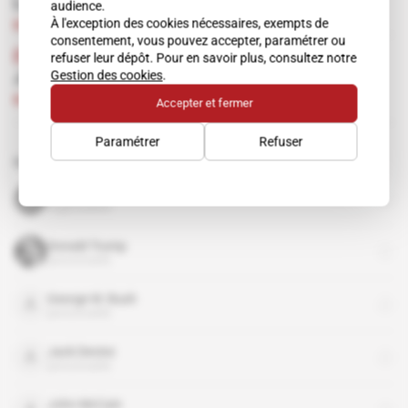
La guerre des princes de RAK rebondit
audience.
À l'exception des cookies nécessaires, exempts de
Abonné
Vie des services
01.06.2016
consentement, vous pouvez accepter, paramétrer ou
États-Unis
refuser leur dépôt. Pour en savoir plus, consultez notre
Gestion des cookies
.
Jack Devine
Abonné
15.10.2014
Accepter et fermer
Paramétrer
Refuser
Sujets liés à cet article
CIA
organisation
Donald Trump
personnalité
George W. Bush
personnalité
Jack Devine
personnalité
John McCain