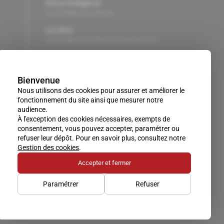
Africa Intelligence
Le quotidien du continent
La Lettre
Le quotidien de l'influence et des pouvoirs
Glitz
Dans les arcanes du luxe
Bienvenue
En savoir plus sur Indigo Publications
Nous utilisons des cookies pour assurer et améliorer le
fonctionnement du site ainsi que mesurer notre
audience.
À l'exception des cookies nécessaires, exempts de
consentement, vous pouvez accepter, paramétrer ou
refuser leur dépôt. Pour en savoir plus, consultez notre
Gestion des cookies
.
Accepter et fermer
Paramétrer
Refuser