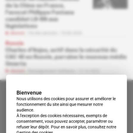
de la Chine en France,
l'avocat Philippe Fontana
candidat LR-RN aux
législatives
Abonné
Vie des services
18.06.2024
Russie
Charles d'Anjou, actif dans la sécurité du
CAC 40 en Russie, parraine le nouveau média
Omerta
Abonné
Renseignement d'affaires
12.10.2022
Bienvenue
Nous utilisons des cookies pour assurer et améliorer le
fonctionnement du site ainsi que mesurer notre
audience.
À l'exception des cookies nécessaires, exempts de
consentement, vous pouvez accepter, paramétrer ou
refuser leur dépôt. Pour en savoir plus, consultez notre
Gestion des cookies
.