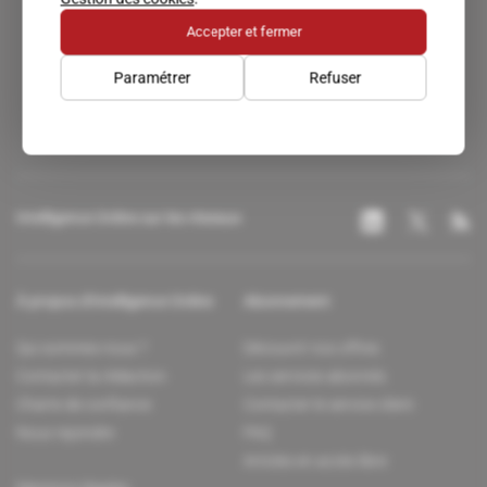
Accepter et fermer
Un accès privilégié au monde du renseignement.
Paramétrer
Refuser
Intelligence Online sur les réseaux
À propos d'Intelligence Online
Abonnement
Qui sommes-nous ?
Découvrir nos offres
Contacter la rédaction
Les services abonnés
Charte de confiance
Contacter le service client
Nous rejoindre
FAQ
Articles en accès libre