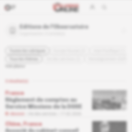
Editions de l'Observatoire
organisation |
3
article(s)
Toutes les rubriques
Europe-Russie (2)
Asie-Pacifique (1)
Tous les thèmes
Vie des services (2)
Renseignement d'affaire
Voir plus
3
résultat(s)
France
Règlement de comptes au
Service Missions de la DGSE
Abonné
Vie des services
17.02.2026
Chine, France
Associé du cabinet-conseil