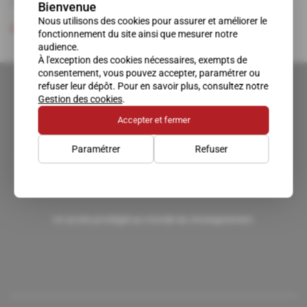
leurs rejetons aux postes clés de l'économie.
Bienvenue
Nous utilisons des cookies pour assurer et améliorer le
Abonné
Renseignement d'affaires
02.12.2020
fonctionnement du site ainsi que mesurer notre
audience.
À l'exception des cookies nécessaires, exempts de
consentement, vous pouvez accepter, paramétrer ou
refuser leur dépôt. Pour en savoir plus, consultez notre
Gestion des cookies
.
Accepter et fermer
Paramétrer
Refuser
Un accès privilégié au monde du renseignement.