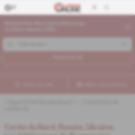
Rechercher dans l'actualité et les
archives depuis 1992...
Rechercher (
2
)
Je crée une veille
Affinez votre recherche
«
&quot;Vitali Saveliev&quot;
» :
2
résultat(s) de
recherche
Corée du Nord, Russie, Ukraine