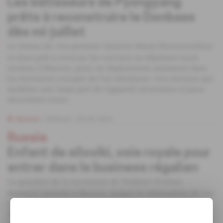
Les bâtisseurs de Pyongyang
prêts à reconstruire le Donbass
dès mi-juillet
Le réseau du vice-premier ministre Marat Khousnoulline
se tient prêt à recevoir les ouvriers en bâtiment nord-
coréens à Moscou, pour un déploiement imminent dans
les territoires occupés de l'est ukrainien. Une mission qui
mobilise une large part de l'appareil sécuritaire et para-
sécuritaire russe.
Abonné
Défense
30.06.2023
Russie
Enfant de siloviki, voie royale pour
entrer dans le business régalien
La question de la succession de Vladimir Poutine
demeure centrale à Moscou, malgré le référendum du 1er
juillet qui permet au chef de l'Etat de se représenter en
2024. Dans ce contexte, ses compagnons de route placent