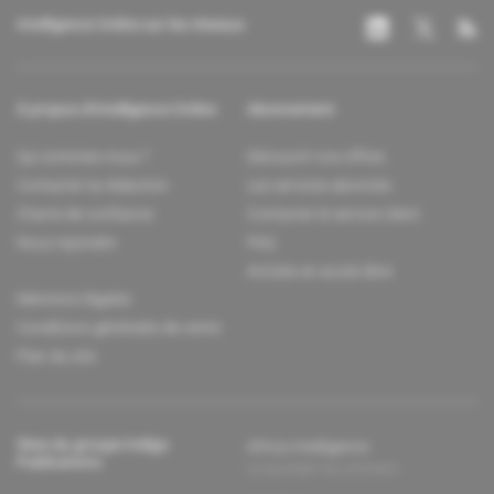
Intelligence Online sur les réseaux
À propos d'Intelligence Online
Abonnement
Qui sommes-nous ?
Découvrir nos offres
Contacter la rédaction
Les services abonnés
Charte de confiance
Contacter le service client
Nous rejoindre
FAQ
Articles en accès libre
Mentions légales
Conditions générales de vente
Plan du site
Sites du groupe Indigo
Africa Intelligence
Publications
Le quotidien du continent