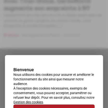
Avec Titan Global, GardaWorld
augmente son empreinte à NY
GardaWorld Security Services US, la filiale américaine de
sécurité du géant canadien du secteur Garda, vient
d'acquérir la société d'enquête [...]
Abonné
Renseignement d'affaires
10.06.2020
Bienvenue
Nous utilisons des cookies pour assurer et améliorer le
fonctionnement du site ainsi que mesurer notre
audience.
À l'exception des cookies nécessaires, exempts de
consentement, vous pouvez accepter, paramétrer ou
refuser leur dépôt. Pour en savoir plus, consultez notre
Gestion des cookies
.
Un accès privilégié au monde du renseignement.