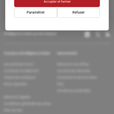
Accepter et fermer
Paramétrer
Refuser
Intelligence Online sur les réseaux
À propos d'Intelligence Online
Abonnement
Qui sommes-nous ?
Découvrir nos offres
Contacter la rédaction
Les services abonnés
Charte de confiance
Contacter le service client
Nous rejoindre
FAQ
Articles en accès libre
Mentions légales
Conditions générales de vente
Plan du site