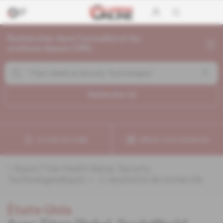
Rechercher dans l'actualité et les
archives depuis 1992...
Rechercher (
1
)
Je crée une veille
Affinez votre recherche
«
&quot;Titan Health &amp; Security
Technologies&quot;
» :
1
résultat(s) de recherche
États-Unis