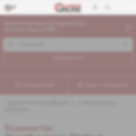
Rechercher dans l'actualité et les
archives depuis 1992...
Rechercher (
1
)
Je crée une veille
Affinez votre recherche
«
&quot;Tina Stowell&quot;
» :
1
résultat(s) de
recherche
Royaume-Uni