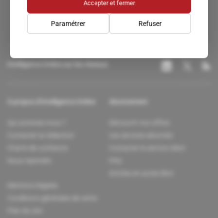
Accepter et fermer
Paramétrer
Refuser
Intelligence Online sur les réseaux
À propos d'Intelligence Online
Abonnement
Qui sommes-nous ?
Découvrir nos offres
Contacter la rédaction
Les services abonnés
Charte de confiance
Contacter le service client
Nous rejoindre
FAQ
Articles en accès libre
Mentions légales
Conditions générales de vente
Plan du site