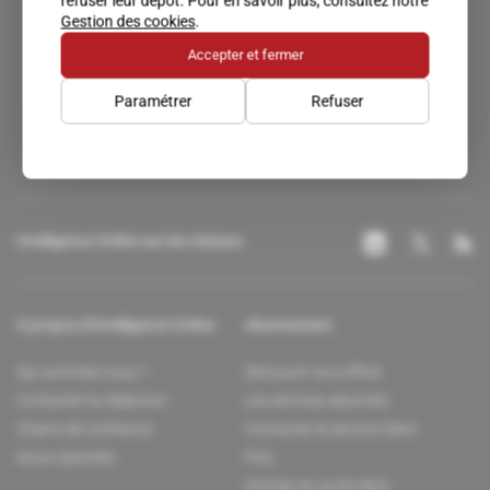
refuser leur dépôt. Pour en savoir plus, consultez notre
Gestion des cookies
.
Accepter et fermer
Un accès privilégié au monde du renseignement.
Paramétrer
Refuser
Intelligence Online sur les réseaux
À propos d'Intelligence Online
Abonnement
Qui sommes-nous ?
Découvrir nos offres
Contacter la rédaction
Les services abonnés
Charte de confiance
Contacter le service client
Nous rejoindre
FAQ
Articles en accès libre