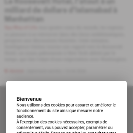
Le Roosevelt Hotel, l'atout à un
milliard de dollars d'Islamabad à
Manhattan
Aux quatre coins du monde, les espions
Spy Way of Life
se plaisent à se retrouver dans des lieux emblématiques,
propices aux discussions feutrées. Cette semaine,
Intelligence Online tourne son regard vers le Roosevelt
Hotel, un joyau pakistanais à New York abîmé par le
temps, qui fait l'objet d'une négociation avec Washington.
Abonné
Diplomatie secrète
10.04.2026
Bienvenue
Nous utilisons des cookies pour assurer et améliorer le
fonctionnement du site ainsi que mesurer notre
audience.
À l'exception des cookies nécessaires, exempts de
consentement, vous pouvez accepter, paramétrer ou