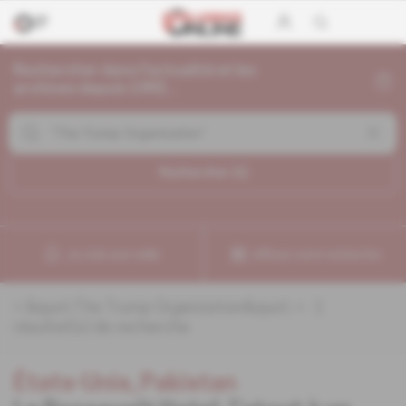
Rechercher dans l'actualité et les
archives depuis 1992...
Rechercher (
1
)
Je crée une veille
Affinez votre recherche
«
&quot;The Trump Organization&quot;
» :
1
résultat(s) de recherche
États-Unis, Pakistan