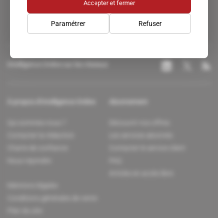
Accepter et fermer
Paramétrer
Refuser
Intelligence Online sur les réseaux
À propos d'Intelligence Online
Abonnement
Qui sommes-nous ?
Découvrir nos offres
Contacter la rédaction
Les services abonnés
Charte de confiance
Contacter le service client
Nous rejoindre
FAQ
Articles en accès libre
Mentions légales
Conditions générales de vente
Plan du site