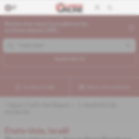
Rechercher dans l'actualité et les
archives depuis 1992...
Rechercher (
1
)
Je crée une veille
Affinez votre recherche
«
&quot;Tzafrir Katz&quot;
» :
1
résultat(s) de
recherche
États-Unis, Israël