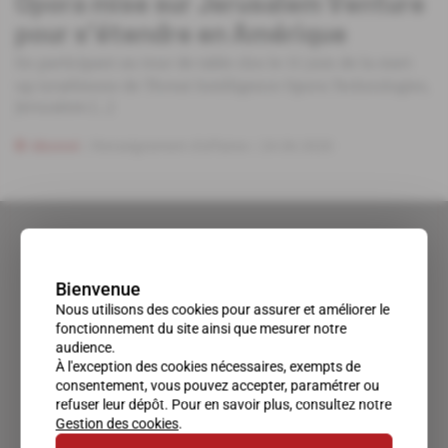
Opora mise sur Jerusalem Venture
pour s'étendre en Amérique
En participant au tour de table clos le 11 juin de la start-
up israélienne de Threat Intelligence Opora Technologies,
Jerusalem [...]
Abonné
Renseignement d'affaires
24.06.2020
Bienvenue
Nous utilisons des cookies pour assurer et améliorer le
fonctionnement du site ainsi que mesurer notre
audience.
À l'exception des cookies nécessaires, exempts de
consentement, vous pouvez accepter, paramétrer ou
refuser leur dépôt. Pour en savoir plus, consultez notre
Gestion des cookies
.
Un accès privilégié au monde du renseignement.