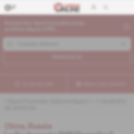
Rechercher dans l'actualité et les
archives depuis 1992...
Rechercher (
1
)
Je crée une veille
Affinez votre recherche
«
&quot;Sviatoslav Bobichev&quot;
» :
1
résultat(s)
de recherche
Chine, Russie