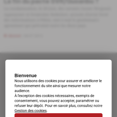
La fin du pacte SVR/Guoanbu ?
La condamnation, le 20 juin, des savants russes Yevgueni
Aganassiev et Sviatoslav Bobichev, accusés d'avoir livré
des informations à Pékin, met à mal le gentleman's
agreement qui prévalait entre les deux pays.
Abonné
04.07.2012
Bienvenue
Nous utilisons des cookies pour assurer et améliorer le
fonctionnement du site ainsi que mesurer notre
audience.
À l'exception des cookies nécessaires, exempts de
consentement, vous pouvez accepter, paramétrer ou
refuser leur dépôt. Pour en savoir plus, consultez notre
Gestion des cookies
.
Un accès privilégié au monde du renseignement.