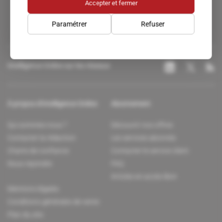
Accepter et fermer
Paramétrer
Refuser
Intelligence Online sur les réseaux
À propos d'Intelligence Online
Abonnement
Qui sommes-nous ?
Découvrir nos offres
Contacter la rédaction
Les services abonnés
Charte de confiance
Contacter le service client
Nous rejoindre
FAQ
Articles en accès libre
Mentions légales
Conditions générales de vente
Plan du site