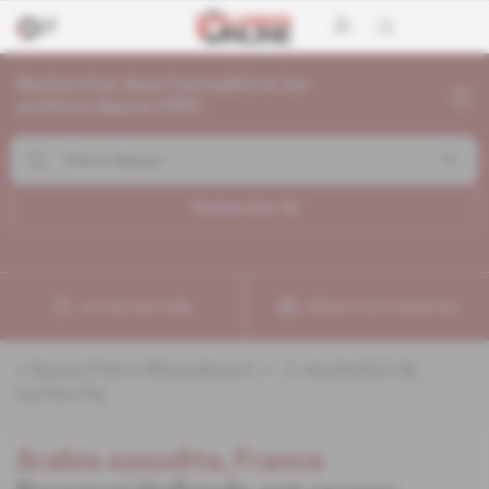
Rechercher dans l'actualité et les
archives depuis 1992...
Rechercher (
1
)
Je crée une veille
Affinez votre recherche
«
&quot;Pierre Blayau&quot;
» :
1
résultat(s) de
recherche
Arabie saoudite, France