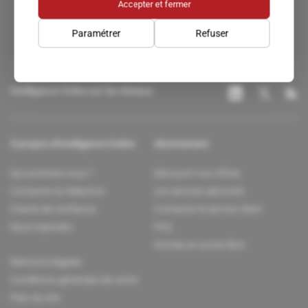
Accepter et fermer
Paramétrer
Refuser
Intelligence Online sur les réseaux
À propos d'Intelligence Online
Abonnement
Qui sommes-nous ?
Découvrir nos offres
Contacter la rédaction
Les services abonnés
Charte de confiance
Contacter le service client
Nous rejoindre
FAQ
Articles en accès libre
Mentions légales
Conditions générales de vente
Plan du site