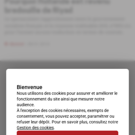
Pourquoi Hollande est revenu
bredouille de Riyad
Le spectaculaire rapprochement entre le gouvernement
socialiste français et le royaume wahhabite (IOL nº695) n'a
pour l'instant aucune traduction en termes de contrats.
Abonné
08.01.2014
Bienvenue
Nous utilisons des cookies pour assurer et améliorer le
fonctionnement du site ainsi que mesurer notre
audience.
À l'exception des cookies nécessaires, exempts de
consentement, vous pouvez accepter, paramétrer ou
refuser leur dépôt. Pour en savoir plus, consultez notre
Gestion des cookies
.
Un accès privilégié au monde du renseignement.