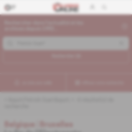
Rechercher dans l'actualité et les
archives depuis 1992...
Rechercher (
6
)
Je crée une veille
Affinez votre recherche
«
&quot;Patrick Ouart&quot;
» :
6
résultat(s) de
recherche
Belgique
 | 
Bruxelles