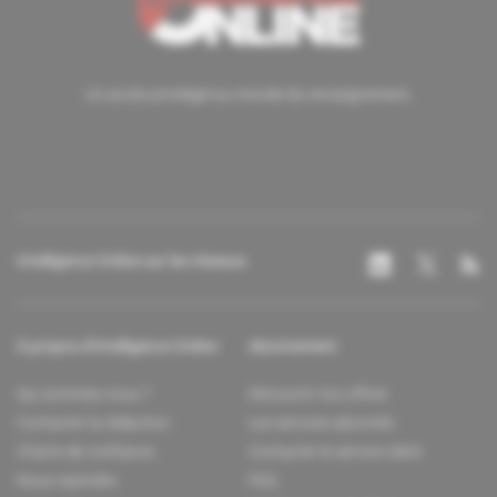
Un accès privilégié au monde du renseignement.
Intelligence Online sur les réseaux
À propos d'Intelligence Online
Abonnement
Qui sommes-nous ?
Découvrir nos offres
Contacter la rédaction
Les services abonnés
Charte de confiance
Contacter le service client
Nous rejoindre
FAQ