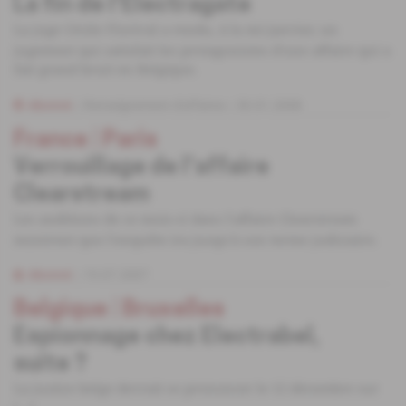
La fin de l'Electragate
La juge Cécile Florival a rendu, à la mi-janvier, un
jugement qui satisfait les protagonistes d'une affaire qui a
fait grand bruit en Belgique.
Abonné
Renseignement d'affaires
30.01.2008
France
 | 
Paris
Verrouillage de l'affaire
Clearstream
Les auditions de ce mois-ci dans l'affaire Clearstream
montrent que l'enquête ira jusqu'à son terme judiciaire.
Abonné
19.07.2007
Belgique
 | 
Bruxelles
Espionnage chez Electrabel,
suite ?
La justice belge devrait se prononcer le 12 décembre sur