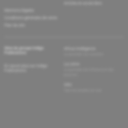
Articles en accès libre
Mentions légales
Conditions générales de vente
Plan du site
Sites du groupe Indigo
Africa Intelligence
Publications
Le quotidien du continent
La Lettre
En savoir plus sur Indigo
Le quotidien de l'influence et des
Publications
pouvoirs
Glitz
Dans les arcanes du luxe