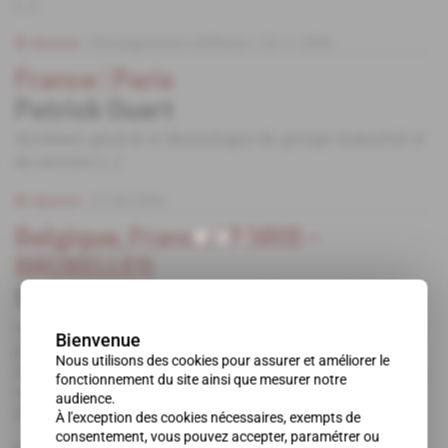
[...]
Abonné
Renseignement d'affaires
23.11.2006
France
 | 
Paris
Patrick Ouart
Secrétaire général et déontologue du groupe industriel et
de services [...]
Abonné
27.05.2004
Belgique, France
 | 
PARIS –
BRUXELLES
Suez a-t-il espionné Electrabel ?
La bataille sans merci à laquelle se livrent depuis
Bienvenue
plusieurs mois Français et Belges pour le contrôle
Nous utilisons des cookies pour assurer et améliorer le
d'Electrabel, premier producteur d'électricité du Benelux,
fonctionnement du site ainsi que mesurer notre
s'appuie sur des opérations de déstabilisation et
audience.
d'espionnage.
À l'exception des cookies nécessaires, exempts de
consentement, vous pouvez accepter, paramétrer ou