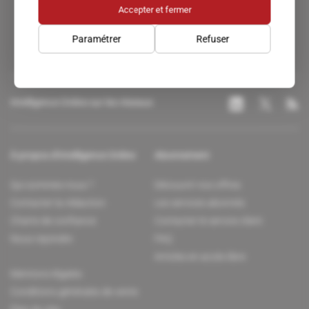
Accepter et fermer
Paramétrer
Refuser
Intelligence Online sur les réseaux
À propos d'Intelligence Online
Abonnement
Qui sommes-nous ?
Découvrir nos offres
Contacter la rédaction
Les services abonnés
Charte de confiance
Contacter le service client
Nous rejoindre
FAQ
Articles en accès libre
Mentions légales
Conditions générales de vente