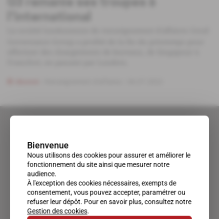
G3 remanie ses troupes à
l'international
La société londonienne de renseignement d'affaires Good
Governance Group a profité de la fin du printemps pour
effectuer des changements de bureaux, de Singapour à
Francfort, en passant par Londres.
Abonné
Renseignement d'affaires
06.07.2022
Bienvenue
Nous utilisons des cookies pour assurer et améliorer le
fonctionnement du site ainsi que mesurer notre
audience.
À l'exception des cookies nécessaires, exempts de
consentement, vous pouvez accepter, paramétrer ou
refuser leur dépôt. Pour en savoir plus, consultez notre
Gestion des cookies
.
Un accès privilégié au monde du renseignement.