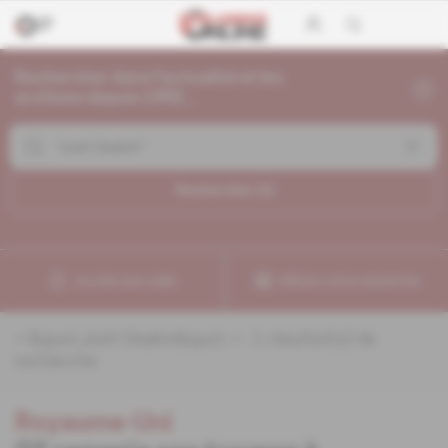
Rechercher dans l'actualité et les
archives depuis 1992...
Rechercher (
1
)
Je crée une veille
Affinez votre recherche
«
&quot;Josh Deakin&quot;
» :
1
résultat(s) de
recherche
Royaume-Uni