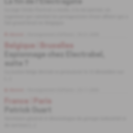
La fin de l'Electragate
La juge Cécile Florival a rendu, à la mi-janvier, un
jugement qui satisfait les protagonistes d'une affaire qui a
fait grand bruit en Belgique.
Abonné
Renseignement d'affaires
30.01.2008
Belgique
 | 
Bruxelles
Espionnage chez Electrabel,
suite ?
La justice belge devrait se prononcer le 12 décembre sur
[...]
Abonné
Renseignement d'affaires
23.11.2006
France
 | 
Paris
Patrick Ouart
Secrétaire général et déontologue du groupe industriel et
de services [...]