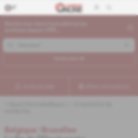
Rechercher dans l'actualité et les
archives depuis 1992...
Rechercher (
6
)
Je crée une veille
Affinez votre recherche
«
&quot;Electrabel&quot;
» :
6
résultat(s) de
recherche
Belgique
 | 
Bruxelles