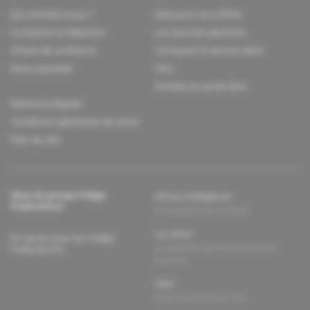
Qui sommes-nous ?
Découvrir nos offres
Contacter la rédaction
Les services abonnés
Charte de confiance
Contacter le service client
Nous rejoindre
FAQ
Articles en accès libre
Mentions légales
Conditions générales de vente
Plan du site
Sites du groupe Indigo
Africa Intelligence
Publications
Le quotidien du continent
La Lettre
En savoir plus sur Indigo
Le quotidien de l'influence et des
Publications
pouvoirs
Glitz
Dans les arcanes du luxe