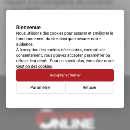
repart à la conquête du contrat-
cadre ACT
La société spécialisée dans les cyber-outils Assured
Information Security a été la grande gagnante des deux
Bienvenue
premiers contrats-cadres de recherche et développement
Nous utilisons des cookies pour assurer et améliorer le
Agile Cyber Technology (ACT et ACT2) de l'Air Force
fonctionnement du site ainsi que mesurer notre
Research Laboratory. Elle se positionne aujourd'hui sur le
audience.
contrat ACT3.
À l'exception des cookies nécessaires, exempts de
consentement, vous pouvez accepter, paramétrer ou
refuser leur dépôt. Pour en savoir plus, consultez notre
Abonné
Cyber
15.07.2020
Gestion des cookies
.
Accepter et fermer
Paramétrer
Refuser