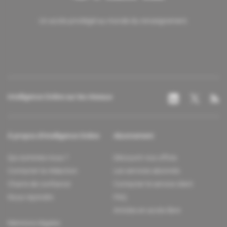
Un accès privilégié au monde du renseignement.
Intelligence Online sur les réseaux
À propos d'Intelligence Online
Abonnement
Qui sommes-nous ?
Découvrir nos offres
Contacter la rédaction
Les services abonnés
Charte de confiance
Contacter le service client
Nous rejoindre
FAQ
Articles en accès libre
Mentions légales