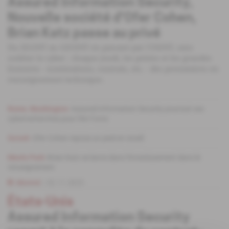
Assured Information Security,
Nouvelle société d'Ofer Cohen,
Brian Katz passe au privé
Du SIGINT au GEOINT en passant par l'OSINT, sans
oublier le cyber : chaque jeudi, les petites et les grandes
histoires - nominations, contrats, etc. - des prestataires en
renseignement technique.
Rome, Washington
Assured Information Security poursuit ses
cyberrecherches pour l'Air Force
Ga'ash
Ofer Cohen repose un pied en Israël
Menlo Park
Brian Katz se lance dans l'investissement dans le
renseignement
Abonné
02.11.2023
États-Unis
Assured Information Security