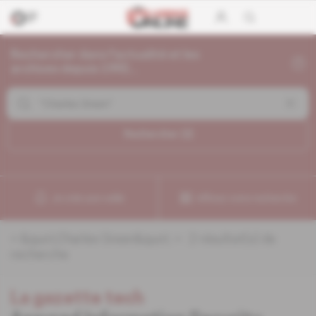
Rechercher dans l'actualité et les
archives depuis 1992...
Rechercher (
2
)
Je crée une veille
Affinez votre recherche
«
&quot;Charles Green&quot;
» :
2
résultat(s) de
recherche
La gazette tech