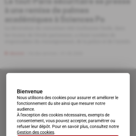
Le tout-Paris sécuritaire se presse
à une remise de palmes
académiques à Sciences Po
La décoration du consultant télé Guillaume Farde, dans
les locaux de l'école parisienne, a réuni nombre de
responsables du renseignement, de la police et de l'armée.
Abonné
Vie des services
01.06.2026
Bienvenue
Nous utilisons des cookies pour assurer et améliorer le
fonctionnement du site ainsi que mesurer notre
audience.
À l'exception des cookies nécessaires, exempts de
consentement, vous pouvez accepter, paramétrer ou
refuser leur dépôt. Pour en savoir plus, consultez notre
Gestion des cookies
.