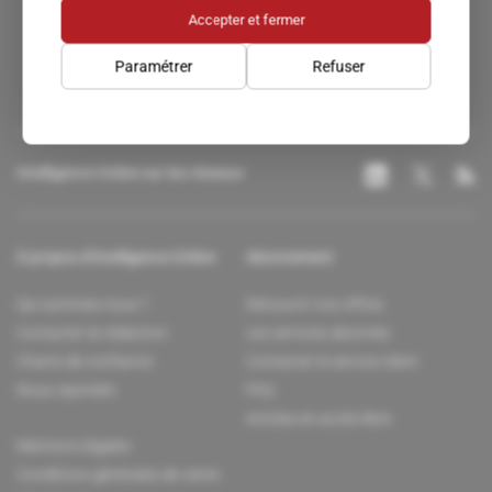
Un accès privilégié au monde du renseignement.
Accepter et fermer
Paramétrer
Refuser
Intelligence Online sur les réseaux
À propos d'Intelligence Online
Abonnement
Qui sommes-nous ?
Découvrir nos offres
Contacter la rédaction
Les services abonnés
Charte de confiance
Contacter le service client
Nous rejoindre
FAQ
Articles en accès libre
Mentions légales
Conditions générales de vente