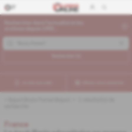
Rechercher dans l'actualité et les
archives depuis 1992...
Rechercher (
1
)
Je crée une veille
Affinez votre recherche
«
&quot;Bruno Pomart&quot;
» :
1
résultat(s) de
recherche
France