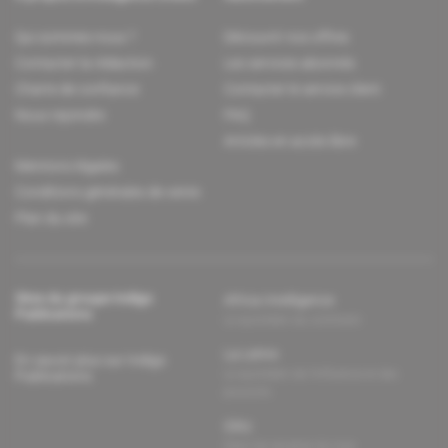
Qui sommes-nous ?
Découvrir nos offres
Contacter la rédaction
Les services abonnés
Charte de confiance
Contacter le service client
Nous rejoindre
FAQ
Articles en accès libre
Mentions légales
Conditions générales de vente
Plan du site
Sites du groupe Indigo
Africa Intelligence
Publications
Le quotidien du continent
La Lettre
En savoir plus sur Indigo
Le quotidien de l'influence et des
Publications
pouvoirs
Glitz
Dans les arcanes du luxe