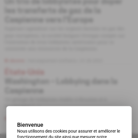
Un trio de lobbyistes pour doper
les transferts de gaz de la
Caspienne vers l'Europe
Espérant capitaliser sur les urgents besoins en gaz des
pays européens, la société bulgare Overgas compte sur
l'entremise de trois lobbyistes américains pour se
connecter aux ressources de la Caspienne.
Abonné
Renseignement d'affaires
01.09.2022
États-Unis
Washington – Lobbying dans la
Caspienne
Un groupe de lobbyistes établis à Houston et à
Washington [...]
Abonné
Renseignement d'affaires
09.03.2006
Bienvenue
Nous utilisons des cookies pour assurer et améliorer le
fonctionnement du site ainsi que mesurer notre