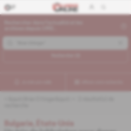
Rechercher dans l'actualité et les
archives depuis 1992...
Rechercher (
2
)
Je crée une veille
Affinez votre recherche
«
&quot;Brian Ettinger&quot;
» :
2
résultat(s) de
recherche
Bulgarie, États-Unis