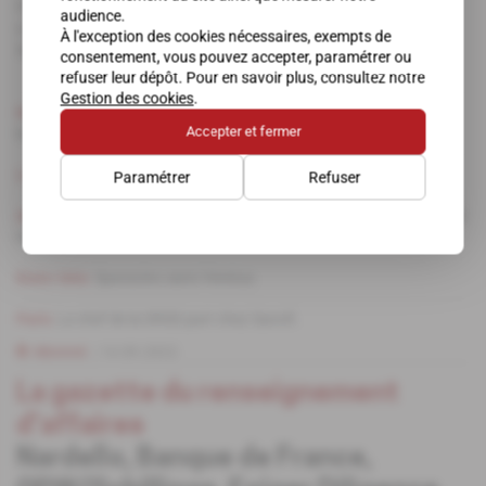
chaque semaine, les petites et les grandes histoires de la
audience.
communauté mondiale du renseignement d'affaires, de
À l'exception des cookies nécessaires, exempts de
New York à Londres en passant par Paris.
consentement, vous pouvez accepter, paramétrer ou
refuser leur dépôt. Pour en savoir plus, consultez notre
Gestion des cookies
.
New York
Nardello ouvre à Los Angeles, tout en soutenant son
Accepter et fermer
bureau de Londres.
Londres
Le glas sonne pour Optima Defence & Security Group.
Paramétrer
Refuser
Aix-en-Provence/Rome
Ilios International prospecte sur le marché
italien.
Etats-Unis
Sparacino sans Veretus.
Paris
Le chef de la DRSD part chez Sanofi.
Abonné
14.09.2022
La gazette du renseignement
d'affaires
Nardello, Banque de France,