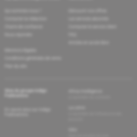
Qui sommes-nous ?
Découvrir nos offres
Contacter la rédaction
Les services abonnés
Charte de confiance
Contacter le service client
Nous rejoindre
FAQ
Articles en accès libre
Mentions légales
Conditions générales de vente
Plan du site
Sites du groupe Indigo
Africa Intelligence
Publications
Le quotidien du continent
La Lettre
En savoir plus sur Indigo
Le quotidien de l'influence et des
Publications
pouvoirs
Glitz
Dans les arcanes du luxe