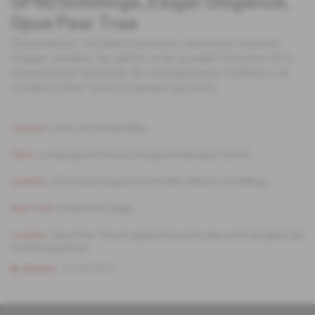
GPW/Schillings, Exiger Diligence,
Opus Pear Tree
Nominations, résultats financiers, nouveaux contrats :
chaque semaine, les petites et les grandes histoires de la
communauté mondiale du renseignement d'affaires, de
Londres à New York en passant par Paris.
Londres
Irwin sorti de Nardello.
Paris
La Banque de France change de Monsieur Sûreté.
Londres
GPW chipe l'enquêtrice Phoebe Waters à Schillings.
New York
Exode chez Exiger.
Londres
Opus Pear Tree en appui de la vente des actifs du géant de
l'or Petropavlovsk.
Abonné
31.08.2022