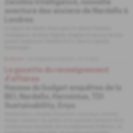
Zenobia Intelligence, nouvelle
aventure des anciens de Nardello à
Londres
Le départ de Martin Stone pour le cabinet Zenobia
Intelligence, de Rana Feghali, fragilise le bureau de leur
ancien employeur, Nardello & Co, dans la capitale
britannique.
Abonné
Renseignement d'affaires
10.10.2022
La gazette du renseignement
d'affaires
Hausse du budget enquêtes de la
BEI, Nardello, Herminius, TDI
Sustainability, Enyo
Nominations, résultats financiers, nouveaux contrats :
chaque semaine, les petites et les grandes histoires de la
communauté mondiale du renseignement d'affaires, de
Luxembourg à New York, en passant par Londres.