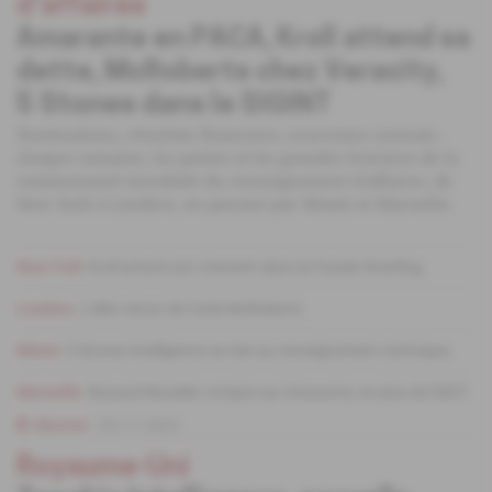
d'affaires
Amarante en PACA, Kroll attend sa
dette, McRoberts chez Veracity,
5 Stones dans le SIGINT
Nominations, résultats financiers, nouveaux contrats :
chaque semaine, les petites et les grandes histoires de la
communauté mondiale du renseignement d'affaires, de
New York à Londres, en passant par Miami et Marseille.
New York
Kroll attend son virement dans la fraude Smerling.
Londres
L'aller-retour de Carla McRoberts.
Miami
5 Stones Intelligence se met au renseignement technique.
Marseille
Renaud Muselier compte sur Amarante, en plus de l'ADIT.
Abonné
02.11.2022
Royaume-Uni