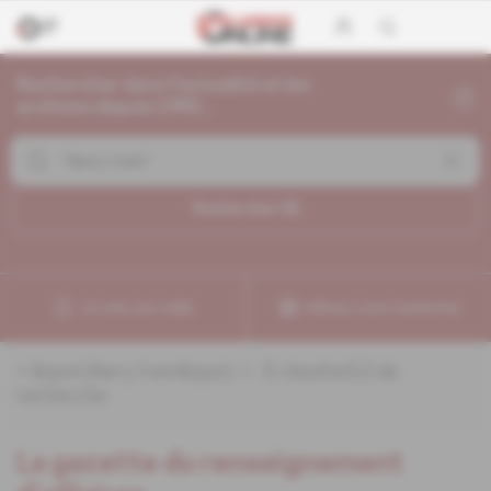
Rechercher dans l'actualité et les
archives depuis 1992...
Rechercher (
5
)
Je crée une veille
Affinez votre recherche
«
&quot;Barry Irwin&quot;
» :
5
résultat(s) de
recherche
La gazette du renseignement