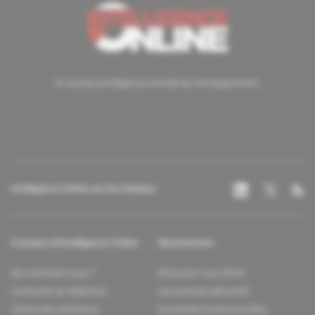
Un accès privilégié au monde du renseignement.
Intelligence Online sur les réseaux
À propos d'Intelligence Online
Abonnement
Qui sommes-nous ?
Découvrir nos offres
Contacter la rédaction
Les services abonnés
Charte de confiance
Contacter le service client