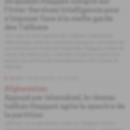
Sirajuddin Haqqani compte sur
l'Inter-Services Intelligence pour
s'imposer face à la vieille garde
des Talibans
Alors que le chef suprême des Talibans, Haibatullah
Akhundzada, tente de restreindre l'emprise sécuritaire de
son ministre de l'intérieur, Sirajuddin Haqqani, leader du
réseau du même nom, ce dernier continue à recevoir le
soutien des services de renseignement et de l'armée du
Pakistan.
Abonné
Vie des services
07.04.2023
Afghanistan
Appuyé par Islamabad, le réseau
taliban Haqqani agite le spectre de
la partition
Affichant un pragmatisme inédit, les Haqqani et leurs
alliés n'hésitent plus à critiquer la radicalité - notamment