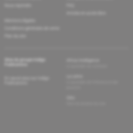
Nous rejoindre
FAQ
Articles en accès libre
Mentions légales
Conditions générales de vente
Plan du site
Sites du groupe Indigo
Africa Intelligence
Publications
Le quotidien du continent
La Lettre
En savoir plus sur Indigo
Le quotidien de l'influence et des
Publications
pouvoirs
Glitz
Dans les arcanes du luxe