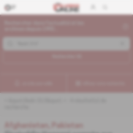
Rechercher dans l'actualité et les
archives depuis 1992...
Rechercher (
4
)
Je crée une veille
Affinez votre recherche
«
&quot;Badri 313&quot;
» :
4
résultat(s) de
recherche
Afghanistan, Pakistan