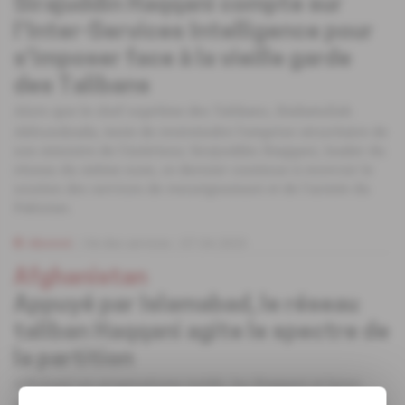
Sirajuddin Haqqani compte sur
l'Inter-Services Intelligence pour
s'imposer face à la vieille garde
des Talibans
Alors que le chef suprême des Talibans, Haibatullah
Akhundzada, tente de restreindre l'emprise sécuritaire de
son ministre de l'intérieur, Sirajuddin Haqqani, leader du
réseau du même nom, ce dernier continue à recevoir le
soutien des services de renseignement et de l'armée du
Pakistan.
Abonné
Vie des services
07.04.2023
Afghanistan
Appuyé par Islamabad, le réseau
taliban Haqqani agite le spectre de
la partition
Affichant un pragmatisme inédit, les Haqqani et leurs
alliés n'hésitent plus à critiquer la radicalité - notamment