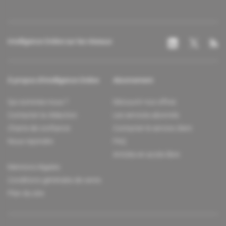
Intelligence Online sur les réseaux
À propos d'Intelligence Online
Abonnement
Qui sommes-nous ?
Découvrir nos offres
Contacter la rédaction
Les services abonnés
Charte de confiance
Contacter le service client
Nous rejoindre
FAQ
Articles en accès libre
Mentions légales
Conditions générales de vente
Plan du site