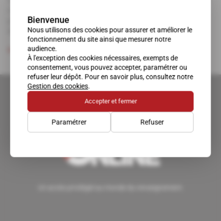
religieuse - du pouvoir taliban à Kaboul. Et cela, à un
Bienvenue
point tel qu'une autonomisation croissante du clan est
désormais envisagée.
Nous utilisons des cookies pour assurer et améliorer le
fonctionnement du site ainsi que mesurer notre
audience.
Abonné
Défense
17.06.2022
À l'exception des cookies nécessaires, exempts de
consentement, vous pouvez accepter, paramétrer ou
refuser leur dépôt. Pour en savoir plus, consultez notre
Gestion des cookies
.
Accepter et fermer
Paramétrer
Refuser
Un accès privilégié au monde du renseignement.