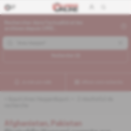
Rechercher dans l'actualité et les
archives depuis 1992...
Rechercher (
2
)
Je crée une veille
Affinez votre recherche
«
&quot;Anas Haqqani&quot;
» :
2
résultat(s) de
recherche
Afghanistan, Pakistan