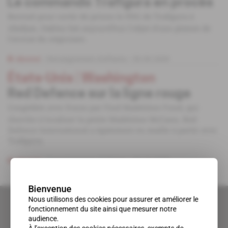
Le commando Trafigura en procès
Recruté pour sortir de prison le PDG de Trafigura à
Abidjan, Oakley fait aujourd'hui l'objet d'une plainte de
l'avocat du négociant.
Abonné
Renseignement d'affaires
30.09.2009
États-Unis
 | 
Washington
Red Defence sur la ligne rouge
Congédiée avec fracas par Find Madeleine Fund, qui
cherche à localiser la petite Madeleine McCann, Red
Defence International a également eu maille à partir avec
Trafigura.
Abonné
Renseignement d'affaires
08.10.2008
Bienvenue
Nous utilisons des cookies pour assurer et améliorer le
fonctionnement du site ainsi que mesurer notre
audience.