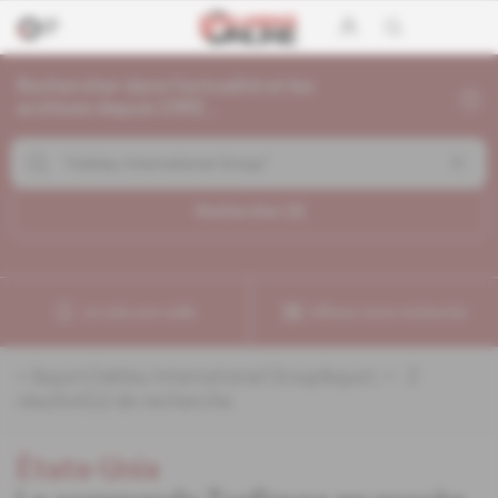
Rechercher dans l'actualité et les
archives depuis 1992...
Rechercher (
2
)
Je crée une veille
Affinez votre recherche
«
&quot;Oakley International Group&quot;
» :
2
résultat(s) de recherche
États-Unis