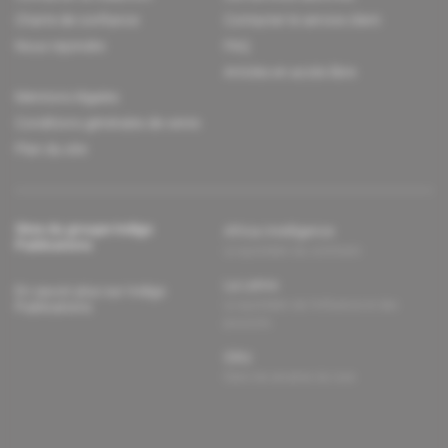
Charte de confiance
Contacter le service client
Nous rejoindre
FAQ
Articles en accès libre
Mentions légales
Conditions générales de vente
Plan du site
Sites du groupe Indigo
Africa Intelligence
Publications
Le quotidien du continent
La Lettre
En savoir plus sur Indigo
Le quotidien de l'influence et des
Publications
pouvoirs
Glitz
Dans les arcanes du luxe