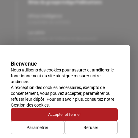
Sites du groupe Indigo Publications
Africa Intelligence
Le quotidien du continent
La Lettre
Le quotidien de l'influence et des pouvoirs
Glitz
Dans les arcanes du luxe
Bienvenue
En savoir plus sur Indigo Publications
Nous utilisons des cookies pour assurer et améliorer le
fonctionnement du site ainsi que mesurer notre
audience.
À l'exception des cookies nécessaires, exempts de
consentement, vous pouvez accepter, paramétrer ou
refuser leur dépôt. Pour en savoir plus, consultez notre
Gestion des cookies
.
Accepter et fermer
Paramétrer
Refuser