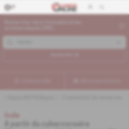
Rechercher dans l'actualité et les
archives depuis 1992...
Rechercher (
2
)
Je crée une veille
Affinez votre recherche
«
&quot;NEPRA&quot;
» :
2
résultat(s) de recherche
Inde
A partir du cybercorsaire