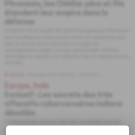
Phronesis, les Chhillar père et fils
étendent leur empire dans la
défense
Fondateur de la société de cyberrenseignement Phronesis,
dont Intelligence Online avait révélé les opérations tant
dans le secteur privé que pour le compte du
renseignement indien, l'ancien général Ram Chhillar
développe en famille son influence dans le domaine de la
sécurité.
Abonné
Renseignement d'affaires
25.05.2021
Europe, Inde
Exclusif : Les secrets des très
offensifs cybercorsaires indiens
dévoilés
L'Inde se révèle toujours plus être un temple pour les
corsaires du cyberespace. Après plusieurs mois d'enquête,
Intelligence Online peut révéler que le fer de lance de