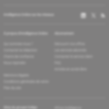
Intelligence Online sur les réseaux
À propos d'Intelligence Online
Abonnement
Qui sommes-nous ?
Découvrir nos offres
Contacter la rédaction
Les services abonnés
Charte de confiance
Contacter le service client
Nous rejoindre
FAQ
Articles en accès libre
Mentions légales
Conditions générales de vente
Plan du site
Sites du groupe Indigo
Africa Intelligence