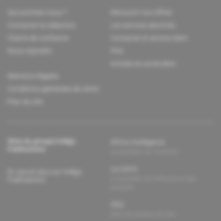
Qui sommes-nous ?
Découvrir nos offres
Contacter la rédaction
Les services abonnés
Charte de confiance
Contacter le service client
Nous rejoindre
FAQ
Articles en accès libre
Mentions légales
Conditions générales de vente
Plan du site
Sites du groupe Indigo
Africa Intelligence
Publications
Le quotidien du continent
La Lettre
En savoir plus sur Indigo
Le quotidien de l'influence et des
Publications
pouvoirs
Glitz
Dans les arcanes du luxe