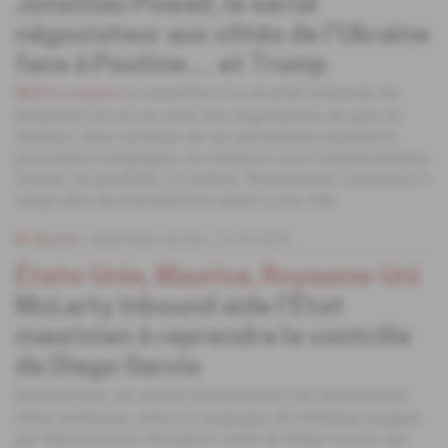
Jonathan Powell, le serial
négociateur aux côtés de l'Ukraine
face à Poutine… et Trump
Le conseiller à la sécurité nationale du
Maître-espion
Royaume-Uni est au cœur des négociations de paix en
Ukraine, mais certaines de ses précédentes initiatives
pourraient compliquer ses relations avec l'administration
Trump. En parallèle, à Londres, Westminster commence à
exiger plus de transparence quant à son rôle.
Abonné
Diplomatie secrète
21.03.2025
États-Unis, Maurice, Royaume-Uni
McLarty Inbound aide l'État
mauricien à reprendre le contrôle
de Diego Garcia
Richard Burt, un ancien fonctionnaire du département
d'État américain, mène la campagne de lobbying engagée
par Maurice pour récupérer l'atoll de Diego Garcia, qui