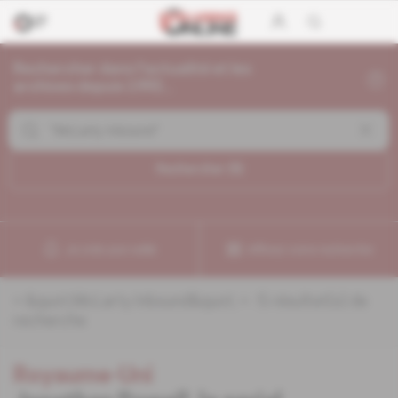
Rechercher dans l'actualité et les
archives depuis 1992...
Rechercher (
5
)
Je crée une veille
Affinez votre recherche
«
&quot;McLarty Inbound&quot;
» :
5
résultat(s) de
recherche
Royaume-Uni