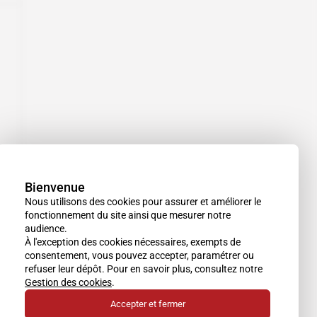
Bienvenue
Nous utilisons des cookies pour assurer et améliorer le
fonctionnement du site ainsi que mesurer notre
bie
audience.
À l'exception des cookies nécessaires, exempts de
consentement, vous pouvez accepter, paramétrer ou
refuser leur dépôt. Pour en savoir plus, consultez notre
Gestion des cookies
.
Accepter et fermer