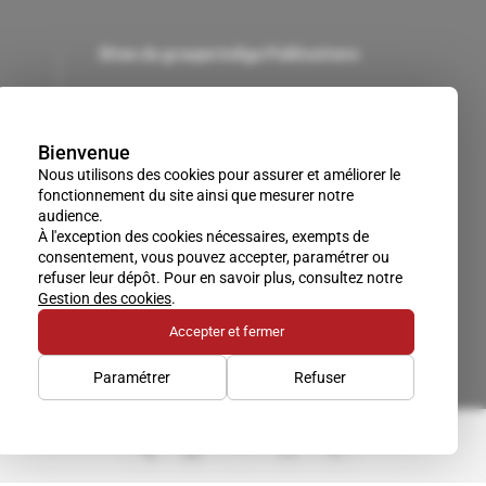
Sites du groupe Indigo Publications
Africa Intelligence
Le quotidien du continent
Bienvenue
La Lettre
Nous utilisons des cookies pour assurer et améliorer le
Le quotidien de l'influence et des pouvoirs
fonctionnement du site ainsi que mesurer notre
audience.
Glitz
À l'exception des cookies nécessaires, exempts de
Dans les arcanes du luxe
consentement, vous pouvez accepter, paramétrer ou
refuser leur dépôt. Pour en savoir plus, consultez notre
En savoir plus sur Indigo Publications
Gestion des cookies
.
Accepter et fermer
Paramétrer
Refuser