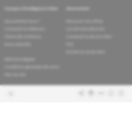
À propos d'Intelligence Online
Abonnement
Qui sommes-nous ?
Découvrir nos offres
Contacter la rédaction
Les services abonnés
Charte de confiance
Contacter le service client
Nous rejoindre
FAQ
Articles en accès libre
Mentions légales
Conditions générales de vente
Plan du site
Sites du groupe Indigo
Africa Intelligence
Publications
Le quotidien du continent
La Lettre
En savoir plus sur Indigo
Le quotidien de l'influence et des
Publications
pouvoirs