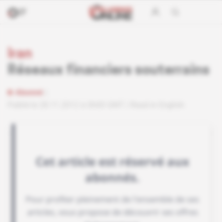
Iran
Réseaux financiers souterrains
Abonné
Publié le 28.11.2012 à 0h00 GMT
Read in English