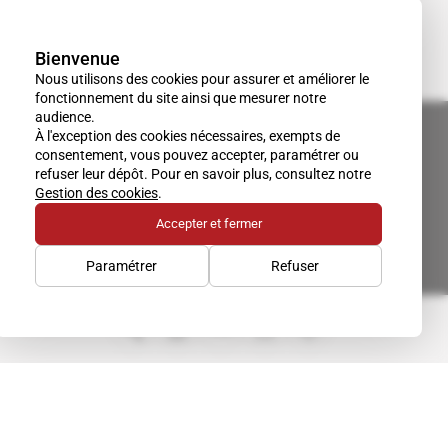
Bienvenue
Nous utilisons des cookies pour assurer et améliorer le
fonctionnement du site ainsi que mesurer notre
audience.
À l'exception des cookies nécessaires, exempts de
consentement, vous pouvez accepter, paramétrer ou
refuser leur dépôt. Pour en savoir plus, consultez notre
Sites du groupe Indigo Publications
Gestion des cookies
.
Africa Intelligence
Accepter et fermer
Le quotidien du continent
Paramétrer
Refuser
La Lettre
Le quotidien de l'influence et des pouvoirs
Glitz
Dans les arcanes du luxe
En savoir plus sur Indigo Publications