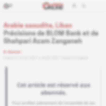
Arabie saoudite, Liban
Précisions de BLOM Bank et de
Shahpari Azam Zanganeh
Abonné
Publié le 22.06.2007 à 9h00 GMT
Read in English