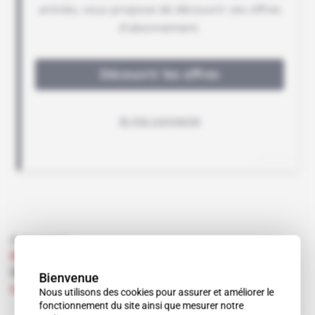
À lire aussi
Royaume-Uni
 | 
Londres
Comment financer les projets iraniens ?
Bienvenue
Abonné
Renseignement d'affaires
19.04.2007
Nous utilisons des cookies pour assurer et améliorer le
fonctionnement du site ainsi que mesurer notre