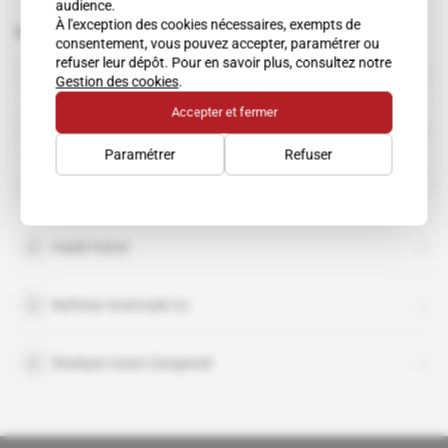
audience.
À l'exception des cookies nécessaires, exempts de
Sujets liés à cet article
consentement, vous pouvez accepter, paramétrer ou
refuser leur dépôt. Pour en savoir plus, consultez notre
Adnan Khashoggi
Gestion des cookies
.
Accepter et fermer
Azhari
Paramétrer
Refuser
Bijan Namdar Zanganeh
Habib Rahal
Naftiran Intertrade Co
Shahpari Azam Zanganeh