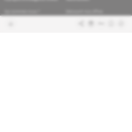
Qui sommes-nous ?
Découvrir nos offres
Contacter la rédaction
Les services abonnés
Charte de confiance
Contacter le service client
Nous rejoindre
FAQ
Articles en accès libre
Mentions légales
Conditions générales de vente
Plan du site
Sites du groupe Indigo
Africa Intelligence
Publications
Le quotidien du continent
La Lettre
En savoir plus sur Indigo
Le quotidien de l'influence et des
Publications
pouvoirs
Glitz