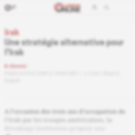
Irak
Une stratégie alternative pour
l'Irak
Abonné
Publié le 24.03.2006 à 13h00 GMT
2 min
Read in
English
A l'occasion des trois ans d'occupation de
l'Irak par les troupes américaines, la
Brookings Institution propose une