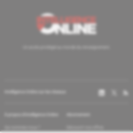
Un accès privilégié au monde du renseignement.
Intelligence Online sur les réseaux
À propos d'Intelligence Online
Abonnement
Qui sommes-nous ?
Découvrir nos offres