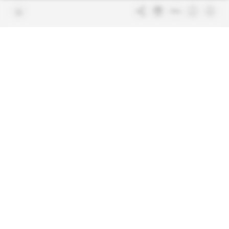
Contacter la rédaction
Les services abonnés
Charte de confiance
Contacter le service client
Nous rejoindre
FAQ
Articles en accès libre
Mentions légales
Conditions générales de vente
Plan du site
Sites du groupe Indigo
Africa Intelligence
Publications
Le quotidien du continent
La Lettre
En savoir plus sur Indigo
Le quotidien de l'influence et des
Publications
pouvoirs
Glitz
Dans les arcanes du luxe