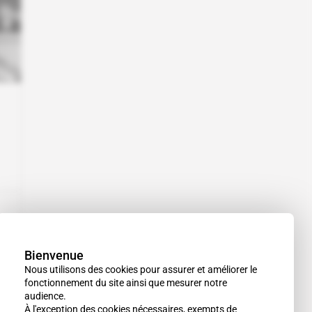
Bienvenue
Nous utilisons des cookies pour assurer et améliorer le
e des
fonctionnement du site ainsi que mesurer notre
es
audience.
À l'exception des cookies nécessaires, exempts de