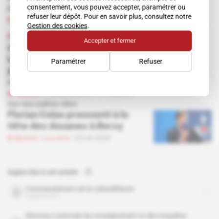
consentement, vous pouvez accepter, paramétrer ou
renseignement des douanes
refuser leur dépôt. Pour en savoir plus, consultez notre
Abonné
Vie des services
19.04.2021
Gestion des cookies
.
France
Accepter et fermer
Cinq ans après les "recrutements Charlie",
les ressources humaines sont plus que
Paramétrer
Refuser
jamais l'angle mort des réformes du
renseignement
Abonné
Vie des services
31.08.2020
Sur nos autres sites
Florian Colas pressenti à la
tête des douanes à Bercy
Abonné
La Lettre
02.04.2024
Sujets liés à cet article
Commandement de la cyberdéfense
organisation
Direction nationale du renseignement et des enquêtes