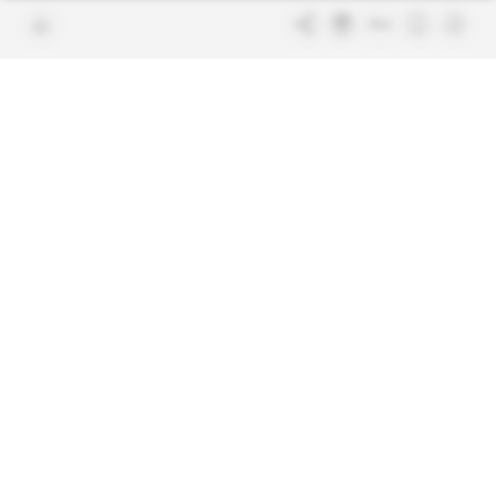
Contacter la rédaction
Les services abonnés
Charte de confiance
Contacter le service client
Nous rejoindre
FAQ
Articles en accès libre
Mentions légales
Conditions générales de vente
Plan du site
Sites du groupe Indigo
Africa Intelligence
Publications
Le quotidien du continent
La Lettre
En savoir plus sur Indigo
Le quotidien de l'influence et des
Publications
pouvoirs
Glitz
Dans les arcanes du luxe