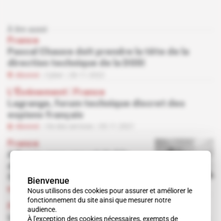
À lire aussi
France
Pascal Chauve doit prendre la tête de la
direction technique de la DGSI
Abonné
Cyber
28.11.2022
L'Événement
 | 
France
Lagrange, forum technique discret des
espions français
Abonné
Vie des services
05.11.2021
France
A Bercy, vers une véritable
division du renseignement
fiscal ?
Bienvenue
Abonné
Vie des services
19.10.2021
Nous utilisons des cookies pour assurer et améliorer le
fonctionnement du site ainsi que mesurer notre
France
audience.
Un inspecteur des finances prend la tête du
À l'exception des cookies nécessaires, exempts de