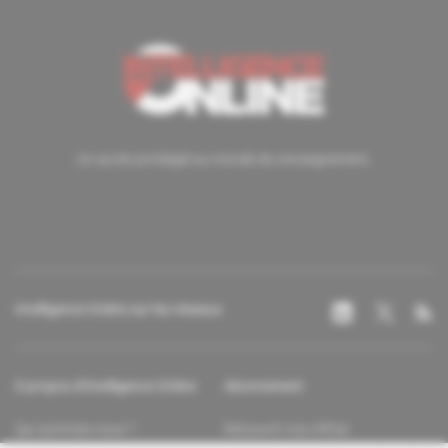
Un accès privilégié au monde du renseignement.
Intelligence Online sur les réseaux
À propos d'Intelligence Online
Abonnement
Qui sommes-nous ?
Découvrir nos offres