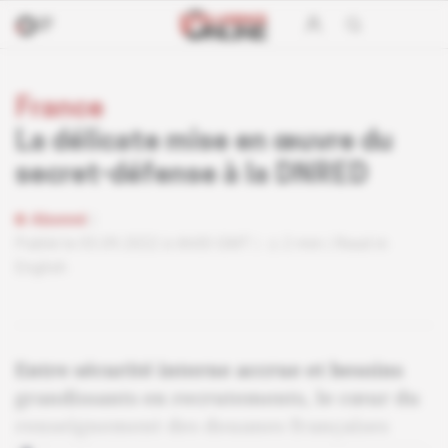
France
La délicate mise en œuvre du
secret-défense à la DNRED
Abonné
Publié le 05.09.2022 à 6h00 GMT
2 min
Read in
English
Entre sécurité interne accrue et besoins
grandissants en recrutements, le cœur du
renseignement des douanes françaises