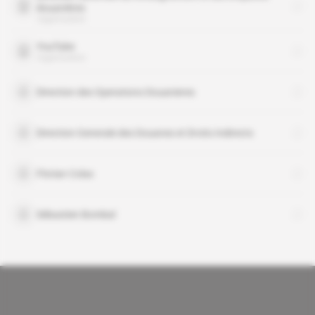
douanières
organisation
YouTube
organisation
Direction des Operations Douanieres
Direction Generale des Douanes et Droits Indirects
Florian Colas
Sébastien Bombal