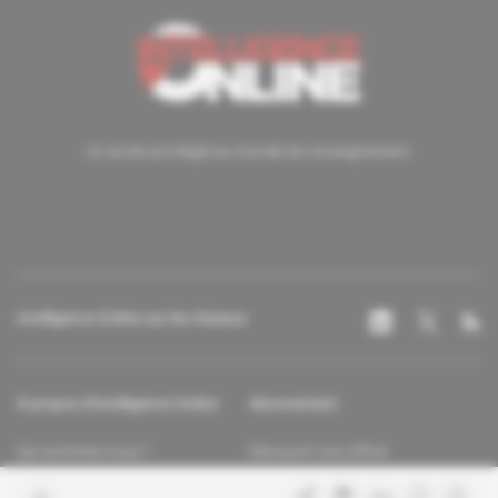
Un accès privilégié au monde du renseignement.
Intelligence Online sur les réseaux
À propos d'Intelligence Online
Abonnement
Qui sommes-nous ?
Découvrir nos offres
Contacter la rédaction
Les services abonnés