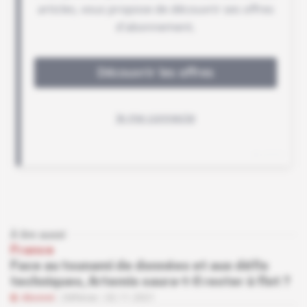
À lire aussi
France
Face au tsunami de données et aux défis
techniques, Artemis saura-t-il rester à flot ?
Abonné
Défense
02.11.2021