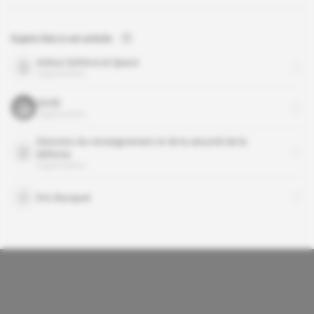
Sujets liés à cet article
Airbus Defence & Space
organisation
DGSE
organisation
Direction du renseignement et de la sécurité de la
défense
organisation
Eric Bucquet