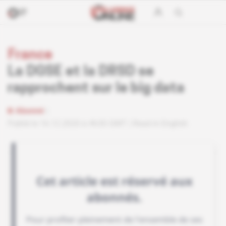
France
La DGSE et la DRSD se
rapprochent sur le big data
Abonné
Publié le 16.12.2020 à 4h30 GMT
Read in English