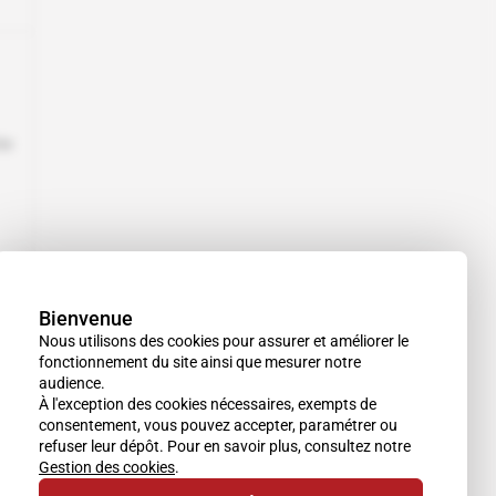
te
Bienvenue
Nous utilisons des cookies pour assurer et améliorer le
ger
fonctionnement du site ainsi que mesurer notre
 bien
audience.
À l'exception des cookies nécessaires, exempts de
consentement, vous pouvez accepter, paramétrer ou
refuser leur dépôt. Pour en savoir plus, consultez notre
Gestion des cookies
.