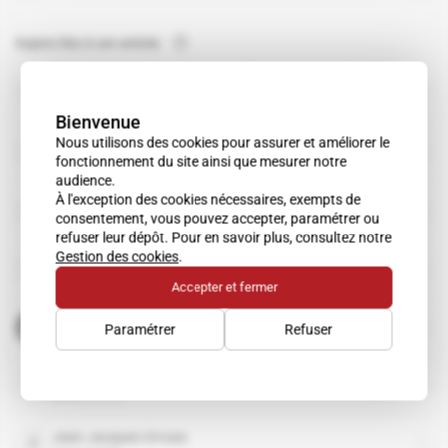
Sujets liés à cet article
Commission nationale de contrôle des interceptions de
sécurité
organisation
Bienvenue
Nous utilisons des cookies pour assurer et améliorer le
Conseil d'État
fonctionnement du site ainsi que mesurer notre
organisation
audience.
À l'exception des cookies nécessaires, exempts de
Cour des comptes
consentement, vous pouvez accepter, paramétrer ou
organisation
refuser leur dépôt. Pour en savoir plus, consultez notre
Gestion des cookies
.
Délégation parlementaire au renseignement
organisation
Accepter et fermer
DGSE
Paramétrer
Refuser
organisation
François Hollande
personnalité
Jean-Jacques Urvoas