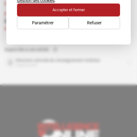
Gestion des cookies
.
Abonné
09.09.2015
Accepter et fermer
France
Bernard Squarcini & associés
Paramétrer
Refuser
Abonné
Renseignement d'affaires
28.11.2012
Sujets liés à cet article
Direction centrale du renseignement intérieur
organisation