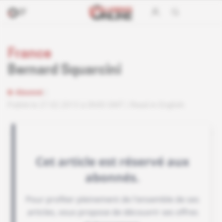
France
Bernard Squarcini
Abonné
Publié le 27.02.2013 à 0h00 GMT
Read in English