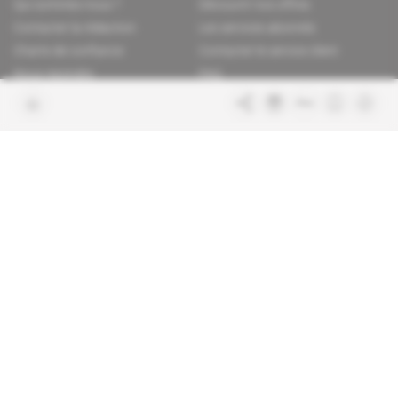
Qui sommes-nous ?
Découvrir nos offres
Contacter la rédaction
Les services abonnés
Charte de confiance
Contacter le service client
Nous rejoindre
FAQ
Articles en accès libre
Mentions légales
Conditions générales de vente
Plan du site
Sites du groupe Indigo
Africa Intelligence
Publications
Le quotidien du continent
La Lettre
En savoir plus sur Indigo
Le quotidien de l'influence et des
Publications
pouvoirs
Glitz
Dans les arcanes du luxe