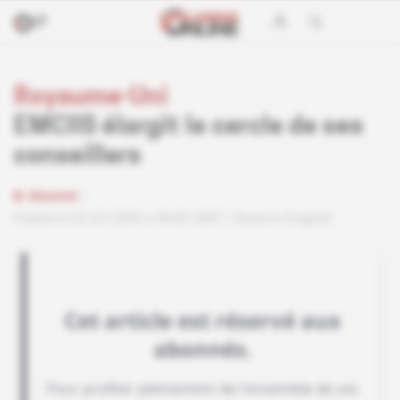
Royaume-Uni
EMCIIS élargit le cercle de ses
conseillers
Abonné
Publié le 05.03.2009 à 8h00 GMT
Read in English