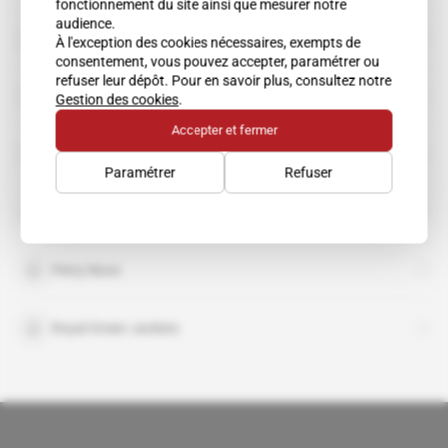
fonctionnement du site ainsi que mesurer notre
audience.
Carl Hunter
À l'exception des cookies nécessaires, exempts de
consentement, vous pouvez accepter, paramétrer ou
refuser leur dépôt. Pour en savoir plus, consultez notre
Chris Wilton
Gestion des cookies
.
Accepter et fermer
EMCIIS
Paramétrer
Refuser
James Hart
Perry Nove
Royal Green Jackets