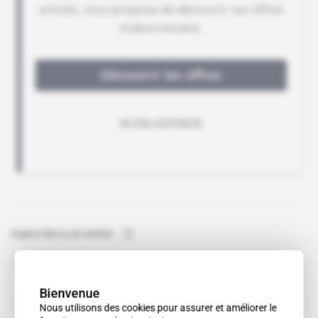
Sujets liés à cet article
BAE Systems
organisation
Bienvenue
Charles Blackmore
Nous utilisons des cookies pour assurer et améliorer le
personnalité