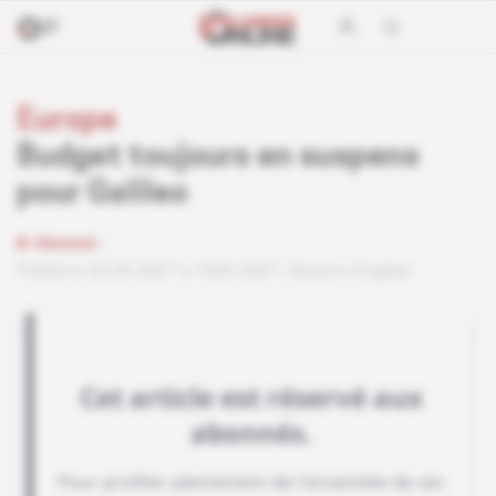
Europe
Budget toujours en suspens
pour Galileo
Abonné
Publié le 20.09.2007 à 7h00 GMT
Read in English