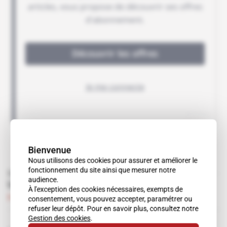
Bienvenue
Nous utilisons des cookies pour assurer et améliorer le
fonctionnement du site ainsi que mesurer notre
Sur nos autres sites
audience.
Une "petite déception" pour EADS Astrium
À l'exception des cookies nécessaires, exempts de
Abonné
La Lettre
21.01.2010
consentement, vous pouvez accepter, paramétrer ou
refuser leur dépôt. Pour en savoir plus, consultez notre
Gestion des cookies
.