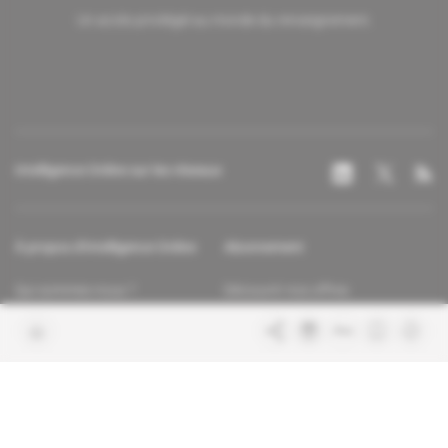
Un accès privilégié au monde du renseignement.
Intelligence Online sur les réseaux
À propos d'Intelligence Online
Abonnement
Qui sommes-nous ?
Découvrir nos offres
Contacter la rédaction
Les services abonnés
Charte de confiance
Contacter le service client
Nous rejoindre
FAQ
Articles en accès libre
Mentions légales
Conditions générales de vente