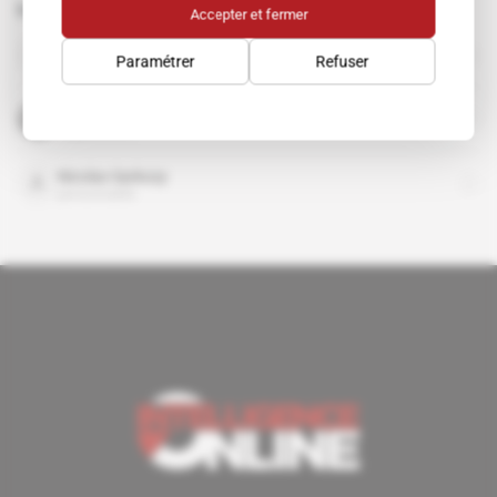
Sujets liés à cet article
Accepter et fermer
Angela Merkel
Paramétrer
Refuser
personnalité
Commission européenne
organisation
Nicolas Sarkozy
personnalité