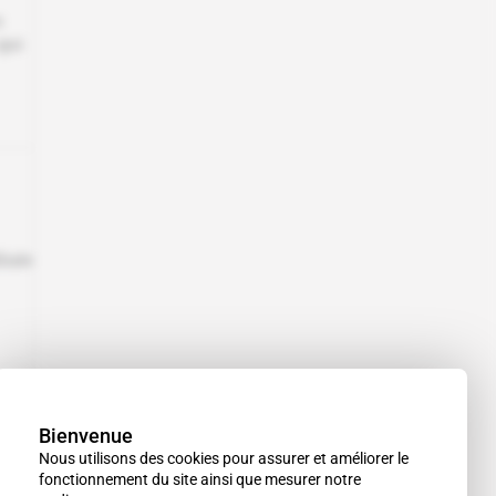
s
 qui
liale
Bienvenue
Nous utilisons des cookies pour assurer et améliorer le
fonctionnement du site ainsi que mesurer notre