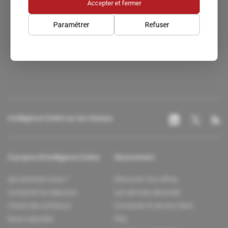
Accepter et fermer
Paramétrer
Refuser
Un accès privilégié au monde du renseignement.
Intelligence Online sur les réseaux
À propos d'Intelligence Online
Abonnement
Qui sommes-nous ?
Découvrir nos offres
Contacter la rédaction
Les services abonnés
Charte de confiance
Contacter le service client
Nous rejoindre
FAQ