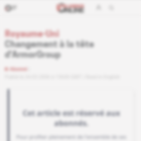
Royaume-Uni
Changement à la tête
d'ArmorGroup
Abonné
Publié le 24.03.2006 à 13h00 GMT
Read in English