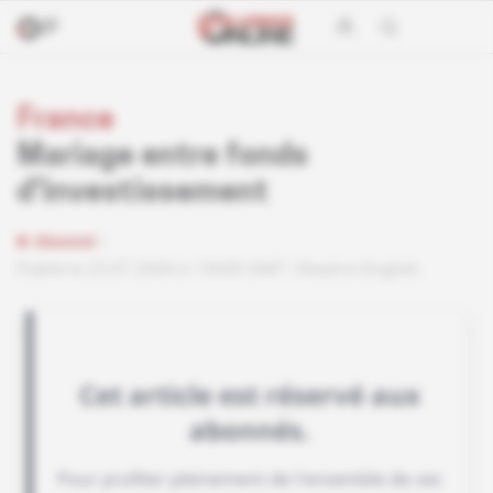
France
Mariage entre fonds
d'investissement
Abonné
Publié le 23.07.2004 à 13h00 GMT
Read in English