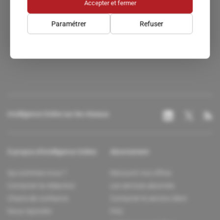
Accepter et fermer
Paramétrer
Refuser
Un accès privilégié au monde du renseignement.
Intelligence Online sur les réseaux
À propos d'Intelligence Online
Abonnement
Qui sommes-nous ?
Découvrir nos offres
Contacter la rédaction
Les services abonnés
Charte de confiance
Contacter le service client
Nous rejoindre
FAQ