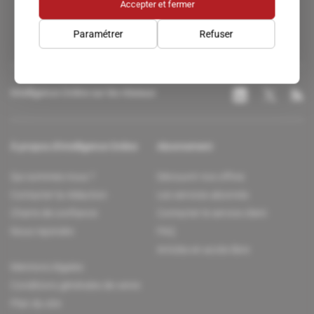
Accepter et fermer
Paramétrer
Refuser
Intelligence Online sur les réseaux
À propos d'Intelligence Online
Abonnement
Qui sommes-nous ?
Découvrir nos offres
Contacter la rédaction
Les services abonnés
Charte de confiance
Contacter le service client
Nous rejoindre
FAQ
Articles en accès libre
Mentions légales
Conditions générales de vente
Plan du site