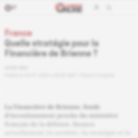
France
Quelle stratégie pour la
Financière de Brienne ?
Accès libre
Publié le 09.07.2004 à 8h58 GMT
Read in English
La Financière de Brienne, fonds
d'investissement proche du ministère
français de la défense, finance
actuellement 24 sociétés. Sa stratégie et la