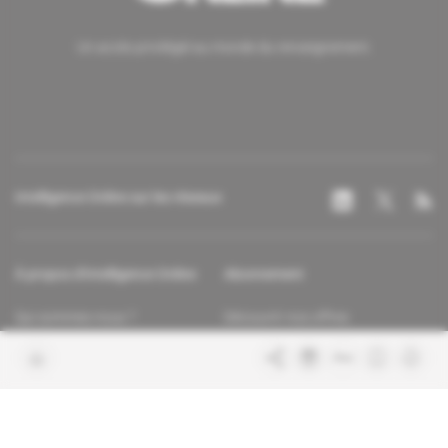
Un accès privilégié au monde du renseignement.
Intelligence Online sur les réseaux
À propos d'Intelligence Online
Abonnement
Qui sommes-nous ?
Découvrir nos offres
Contacter la rédaction
Les services abonnés
Charte de confiance
Contacter le service client
Nous rejoindre
FAQ
Articles en accès libre
Mentions légales