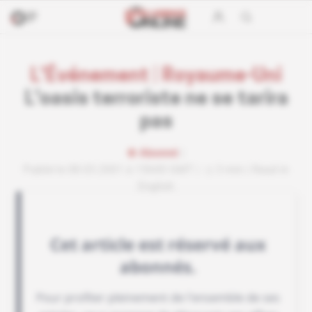
L'Événement
|
Royaume-Uni
L'oasis terroriste ne se tarira
pas
Abonné
Publié le 08.03.2001 à 15h00 GMT
3 min
Read in
English