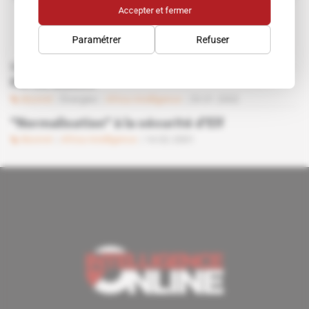
Accepter et fermer
Paramétrer
Refuser
Sur nos autres sites
Hervé Madéo
Abonné
Énergies
Africa Intelligence
29.01.2002
"Normalisation" à la sécurité d'Elf
Abonné
Africa Intelligence
14.02.2001