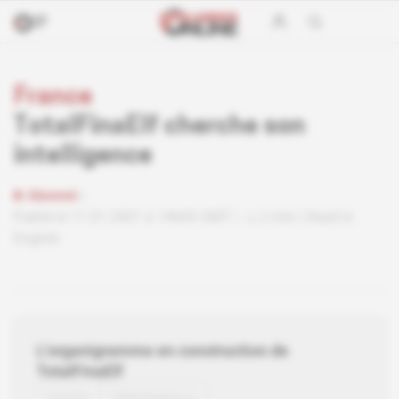
France
TotalFinaElf cherche son
intelligence
Abonné
Publié le 11.01.2001 à 14h00 GMT
2 min
Read in
English
L'organigramme en construction de
TotalFinaElf
Voir
Télécharger