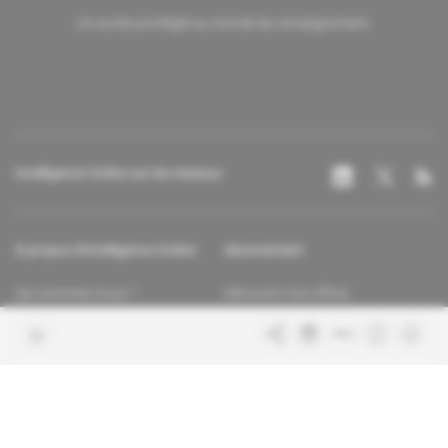
Un accès privilégié au monde du renseignement.
Intelligence Online sur les réseaux
À propos d'Intelligence Online
Abonnement
Qui sommes-nous ?
Découvrir nos offres
Contacter la rédaction
Les services abonnés
Charte de confiance
Contacter le service client
Nous rejoindre
FAQ
Articles en accès libre
Mentions légales