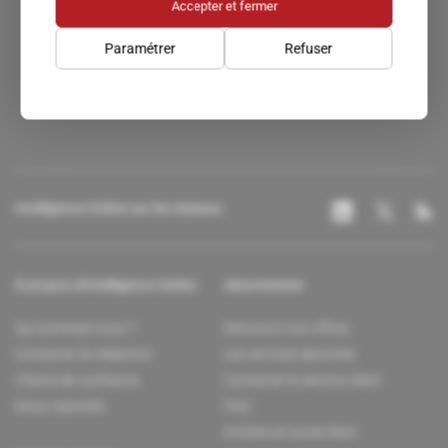
Accepter et fermer
Paramétrer
Refuser
Un accès privilégié au monde du renseignement.
Intelligence Online sur les réseaux
À propos d'Intelligence Online
Abonnement
Qui sommes-nous ?
Découvrir nos offres
Contacter la rédaction
Les services abonnés
Charte de confiance
Contacter le service client
Nous rejoindre
FAQ
Articles en accès libre