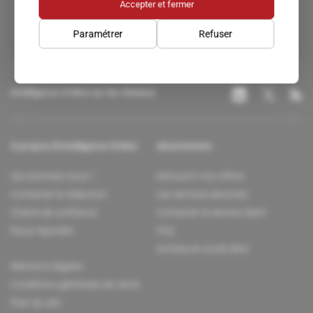
Accepter et fermer
Paramétrer
Refuser
Intelligence Online sur les réseaux
À propos d'Intelligence Online
Abonnement
Qui sommes-nous ?
Découvrir nos offres
Contacter la rédaction
Les services abonnés
Charte de confiance
Contacter le service client
Nous rejoindre
FAQ
Articles en accès libre
Mentions légales
Conditions générales de vente
Plan du site