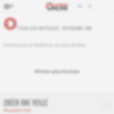
TOUS LES ARTICLES - ROYAUME-UNI
Il n’existe pas de résultat sur vos choix de filtre.
Afficher plus d'articles
CRÉER UNE VEILLE
Royaume-Uni