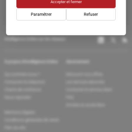
Accepter et fermer
Paramétrer
Refuser
Intelligence Online sur les réseaux
À propos d'Intelligence Online
Abonnement
Qui sommes-nous ?
Découvrir nos offres
Contacter la rédaction
Les services abonnés
Charte de confiance
Contacter le service client
Nous rejoindre
FAQ
Articles en accès libre
Mentions légales
Conditions générales de vente
Plan du site