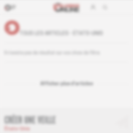
TOUS LES ARTICLES - ÉTATS-UNIS
Il n’existe pas de résultat sur vos choix de filtre.
Afficher plus d'articles
CRÉER UNE VEILLE
États-Unis