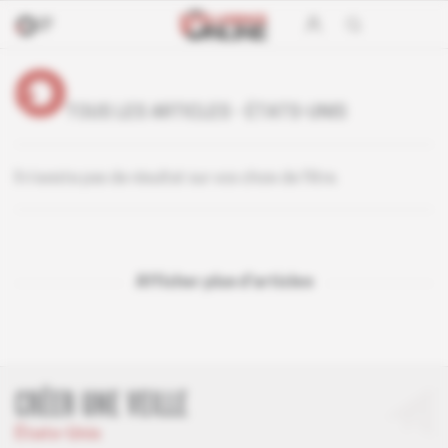
TOUS LES ARTICLES - ÉTATS-UNIS
Il n’existe pas de résultat sur vos choix de filtre.
Afficher plus d'articles
CRÉER UNE VEILLE
États-Unis