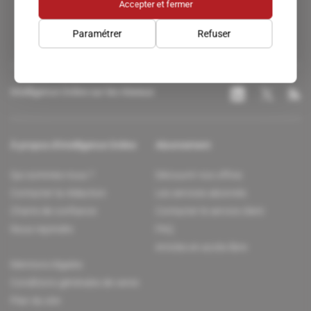
Accepter et fermer
Paramétrer
Refuser
Intelligence Online sur les réseaux
À propos d'Intelligence Online
Abonnement
Qui sommes-nous ?
Découvrir nos offres
Contacter la rédaction
Les services abonnés
Charte de confiance
Contacter le service client
Nous rejoindre
FAQ
Articles en accès libre
Mentions légales
Conditions générales de vente
Plan du site