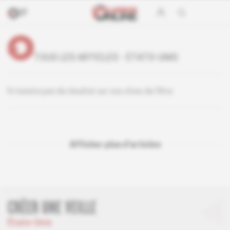
TOUS LES ARTICLES - ÉTATS-UNIS
Il n’existe pas de résultat sur vos choix de filtre.
Afficher plus d'articles
CRÉER UNE VEILLE
États-Unis