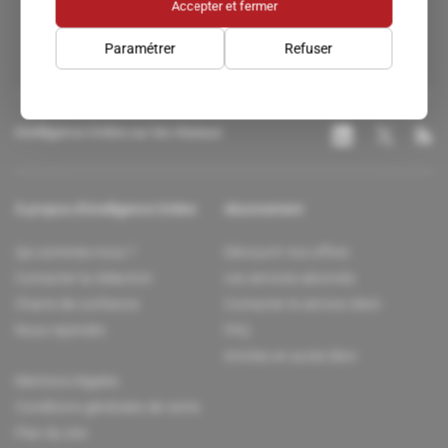
Accepter et fermer
Paramétrer
Refuser
Intelligence Online sur les réseaux
À propos d'Intelligence Online
Abonnement
Qui sommes-nous ?
Découvrir nos offres
Contacter la rédaction
Les services abonnés
Charte de confiance
Contacter le service client
Nous rejoindre
FAQ
Articles en accès libre
Mentions légales
Conditions générales de vente
Plan du site