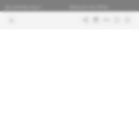
Qui sommes-nous ?
Découvrir nos offres
Contacter la rédaction
Les services abonnés
Charte de confiance
Contacter le service client
Nous rejoindre
FAQ
Articles en accès libre
Mentions légales
Conditions générales de vente
Plan du site
Sites du groupe Indigo
Africa Intelligence
Publications
Le quotidien du continent
La Lettre
En savoir plus sur Indigo
Le quotidien de l'influence et des
Publications
pouvoirs
Glitz
Dans les arcanes du luxe