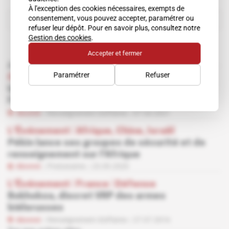
À l'exception des cookies nécessaires, exempts de
consentement, vous pouvez accepter, paramétrer ou
Voir tout
refuser leur dépôt. Pour en savoir plus, consultez notre
Gestion des cookies
.
Accepter et fermer
À lire aussi
Paramétrer
Refuser
Chine
Unistrong, nouvel atout technologique de
l'armurier Poly
Abonné
Renseignement d'affaires
07.04.2021
L'Événement
 | 
Afrique, Chine, Israël
Pékin lance ses groupes de sécurité et de
renseignement sur l'Afrique
Abonné
Prestataires
23.09.2020
L'Événement
 | 
France
 | 
Défense
Bokhobza, discret VRP des armes
biélorusses
Abonné
Renseignement d'affaires
27.07.2016