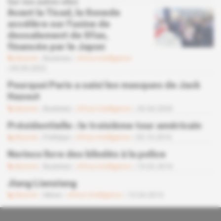
Sur nos autres sites
Avant la Ticad, la Sonede
accélère sur l'usine de
dessalement de Sfax,
financée par le Japon
Abonné
Business
Africa Intelligence
05.05.2022
Pourquoi Paris a saisi les masques de Jack
Hazout
Abonné
Business
Africa Intelligence
20.04.2020
Présidentielle : le troisième tour américain
Abonné
Politique
Africa Intelligence
05.10.2016
Norinco livre des blindés à la police
Abonné
Business
Africa Intelligence
19.02.2016
Jiang Lianxiang
Abonné
Mines
Africa Intelligence
15.04.2014