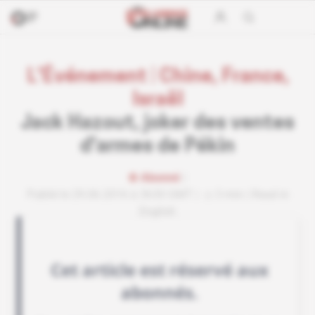
L'Événement
|
Chine, France,
Israël
Jack Hazout, joker des ventes
d'armes de Pékin
Abonné
Publié le 29.06.2016 à 3h30 GMT
3 min
Read in
English